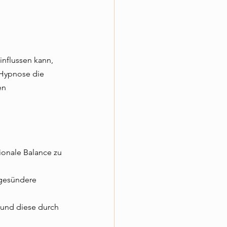
nflussen kann, 
 Hypnose die 
en 
onale Balance zu 
 gesündere 
 und diese durch 