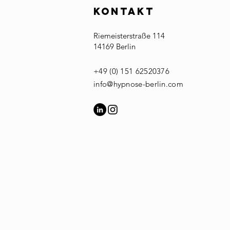
KONTAKT
Riemeisterstraße 114
14169 Berlin
+49 (0) 151 62520376​
Wie das
info@hypnose-berlin.com
aushalten von
Gefühlen zu
wahrer
Freiheit führt