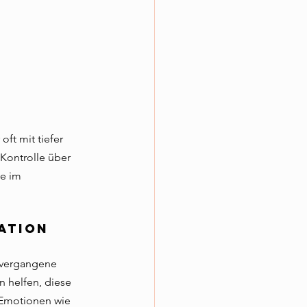
ft mit tiefer 
 Kontrolle über 
e im 
ation
 vergangene 
 helfen, diese 
 Emotionen wie 