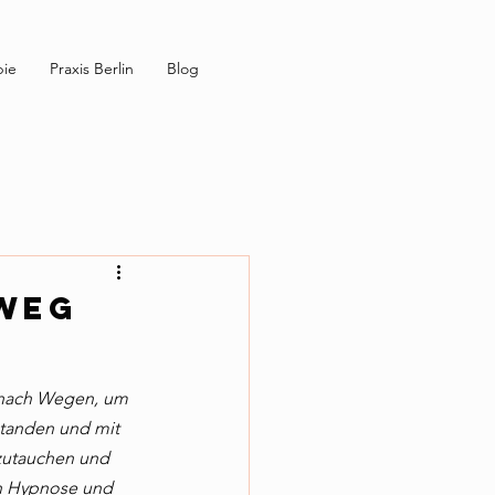
pie
Praxis Berlin
Blog
 Weg
n nach Wegen, um 
standen und mit 
nzutauchen und 
en Hypnose und 